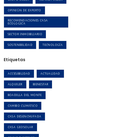
OPINIÓN DE EXPERTO
RECOMENDACIONES CASA
ECOLÓGICA
SECTOR INMOBILIARIO
SOSTENIBILIDAD
TECNOLOGÍA
Etiquetas
ACCESIBILIDAD
ACTUALIDAD
ALQUILER
BIENESTAR
BOADILLA DEL MONTE
CAMBIO CLIMÁTICO
CASA DESENCHUFADA
CASA GEOSOLAR