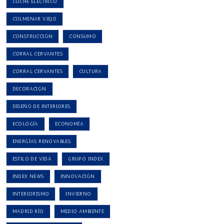
COCHE ELECTRICO
COLMENAR VIEJO
CONSTRUCCIÓN
CONSUMO
CORRAL CERVANTES
CORRAL CERVANTES
CULTURA
DECORACIÓN
DISEÑO DE INTERIORES
ECOLOGÍA
ECONOMÍA
ENERGÍAS RENOVABLES
ESTILO DE VIDA
GRUPO INDEX
INDEX NEWS
INNOVACIÓN
INTERIORISMO
INVIERNO
MADRID RÍO
MEDIO AMBIENTE