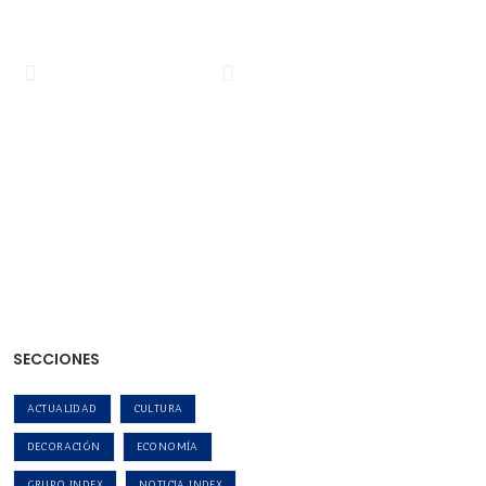
SECCIONES
ACTUALIDAD
CULTURA
DECORACIÓN
ECONOMÍA
GRUPO INDEX
NOTICIA INDEX