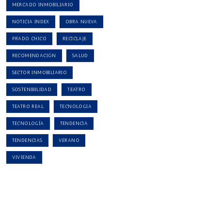
MERCADO INMOBILIARIO
NOTICIA INDEX
OBRA NUEVA
PRADO CHICO
RECICLAJE
RECOMENDACIÓN
SALUD
SECTOR INMOBILIARIO
SOSTENIBILIDAD
TEATRO
TEATRO REAL
TECNOLOGIA
TECNOLOGÍA
TENDENCIA
TENDENCIAS
VERANO
VIVIENDA