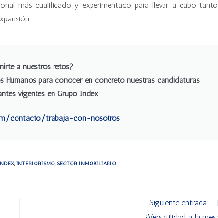
rsonal más cualificado y experimentado para llevar a cabo tanto
xpansión.
nirte a nuestros retos?
s Humanos para conocer en concreto nuestras candidaturas
cantes vigentes en Grupo Index
om/contacto/trabaja-con-nosotros
INDEX
,
INTERIORISMO
,
SECTOR INMOBILIARIO
Siguiente entrada
¡Versatilidad a la mes