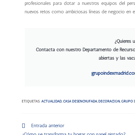
profesionales para dotar a nuestros equipos del pe
nuevos retos como ambiciosas líneas de negocio en e
¿Quieres u
Contacta con nuestro Departamento de Recurso
abiertas y las va
grupoindexmadrid.c
ETIQUETAS
:
ACTUALIDAD
,
CASA DESENCHUFADA
,
DECORACIÓN
,
GRUPO 
Entrada anterior
¿Cómo se transforma tu hogar con papel pintado?