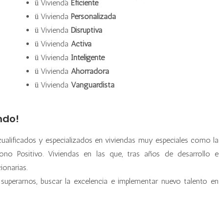
Vivienda
Eficiente
ü
Vivienda
Personalizada
ü
Vivienda
Disruptiva
ü
Vivienda
Activa
ü
Vivienda
Inteligente
ü
Vivienda
Ahorradora
ü
Vivienda
Vanguardista
ü
ndo!
ualificados y especializados en viviendas muy especiales como la
o Positivo. Viviendas en las que, tras años de desarrollo e
ionarias.
superarnos, buscar la excelencia e implementar nuevo talento en