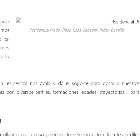
cial
camos
Residencial Prado Chico Casa Geosolar Index Boadilla
o, en
jamos
 todo
da residencial nos avala y da el soporte para dotar a nuestros
s con diversos perfiles, formaciones, edades, trayectorias… para
!
ollando un intenso proceso de selección de diferentes perfiles