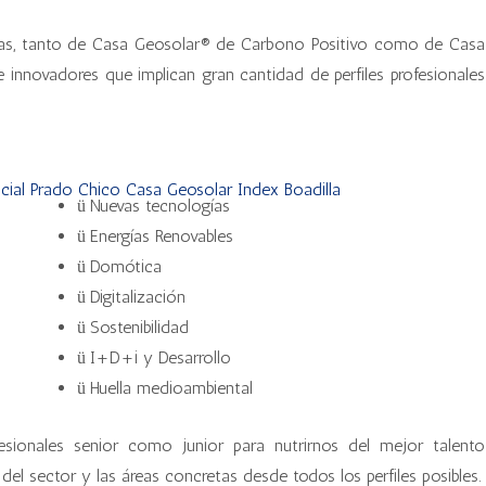
das, tanto de Casa Geosolar® de Carbono Positivo como de Casa
innovadores que implican gran cantidad de perfiles profesionales
Nuevas tecnologías
ü
Energías Renovables
ü
Domótica
ü
Digitalización
ü
Sostenibilidad
ü
I+D+i y Desarrollo
ü
Huella medioambiental
ü
sionales senior como junior para nutrirnos del mejor talento
el sector y las áreas concretas desde todos los perfiles posibles.