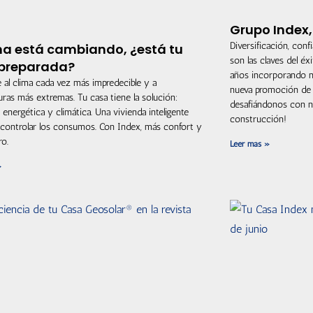
Grupo Index,
Diversificación, conf
ima está cambiando, ¿está tu
son las claves del é
preparada?
años incorporando n
 al clima cada vez más impredecible y a
nueva promoción de 
ras más extremas. Tu casa tiene la solución:
desafiándonos con nu
a energética y climática. Una vivienda inteligente
construcción!
controlar los consumos. Con Index, más confort y
ro.
Leer más »
»