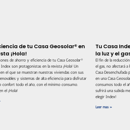
iciencia de tu Casa Geosolar® en
Tu Casa Inde
ista ¡Hola!
la luz y el ga
iones de ahorro y eficiencia de tu Casa Geosolar®
El fin de la reducción
Index son protagonistas en la revista ¡Hola! Un
el gas, no afectará 
 en el que se muestran nuestras viviendas con sus
Casa Desenchufada po
renovables y sistemas de alta eficiencia para disfrutar
en una Casa Geosola
o confort todo el año, con el mínimo consumo.
consumos todo el año
en el ¡Hola!
sufrirá una subida m
elegir Index!
»
Leer más »