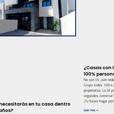
¿Casas con I
100% persona
No son IA, ¡son reale
Grupo Index, 100% r
propietarios. La IA 
segundos, construir 
¡Tu futuro hogar per
necesitarás en tu casa dentro
 años?
Leer más »