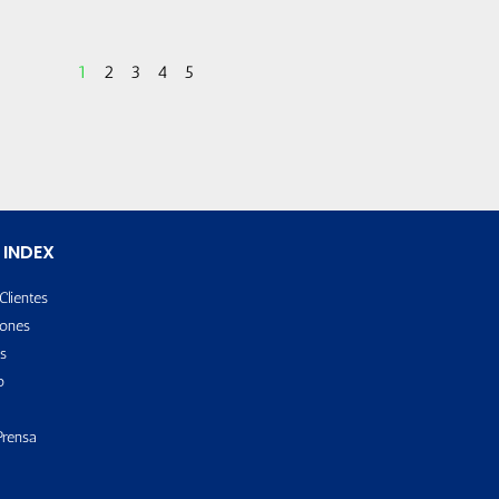
1
2
3
4
5
 INDEX
Clientes
ones
s
o
Prensa