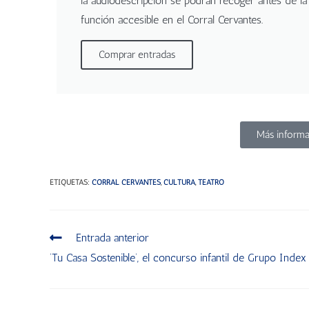
la audiodescripción se podrán recoger antes de la
función accesible en el Corral Cervantes.
Comprar entradas
Más informa
ETIQUETAS
:
CORRAL CERVANTES
,
CULTURA
,
TEATRO
Entrada anterior
‘Tu Casa Sostenible’, el concurso infantil de Grupo Index