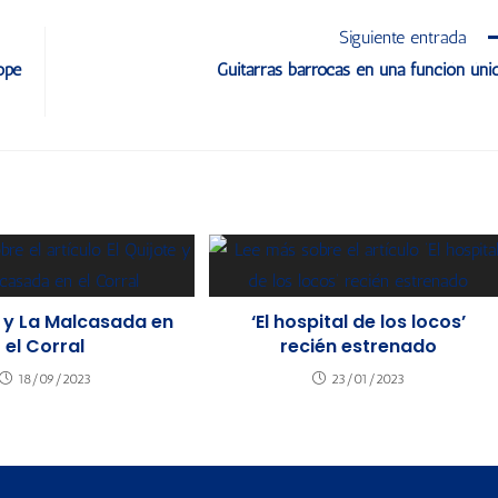
Siguiente entrada
ope
Guitarras barrocas en una función úni
e y La Malcasada en
‘El hospital de los locos’
el Corral
recién estrenado
18/09/2023
23/01/2023