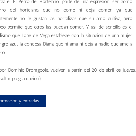
ca el ‘El Perro del Hortelano’, parte de una expresión ‘ser como
erro del hortelano, que no come ni deja comer’ ya que
ntemente no le gustan las hortalizas que su amo cultiva, pero
co permite que otros las puedan comer. Y así de sencillo es el
elismo que Lope de Vega establece con la situación de una mujer
ngre azul, la condesa Diana, que ni ama ni deja a nadie que ame a
oro.
 por Dominic Dromgoole, vuelven a partir del 20 de abril los jueves,
sultar programación).
formación y entradas