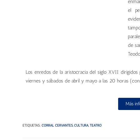
enmar
el p
evide
tampo
paral
de sa
Teod
Los enredos de la aristocracia del siglo XVII dirigidos
viernes y sábados de abril y mayo a las 20 horas (con
Más in
ETIQUETAS
:
CORRAL CERVANTES
,
CULTURA
,
TEATRO