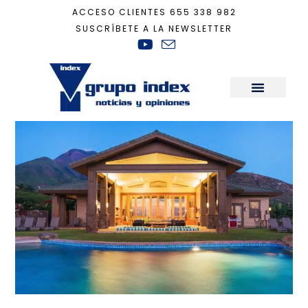
ACCESO CLIENTES
655 338 982
SUSCRÍBETE A LA NEWSLETTER
Inicio
+
Actualidad
+
La vivienda premium en plena expansión
Sala de Prensa