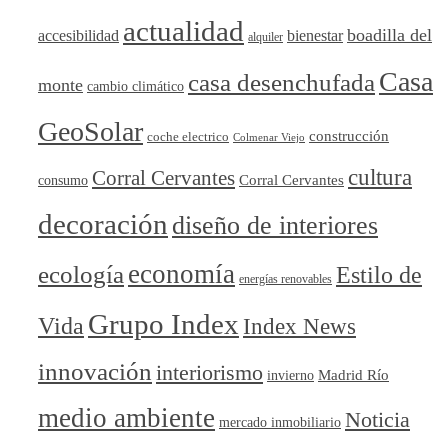
actualidad
boadilla del
accesibilidad
bienestar
alquiler
Casa
casa desenchufada
monte
cambio climático
GeoSolar
construcción
coche electrico
Colmenar Viejo
cultura
Corral Cervantes
Corral Cervantes
consumo
decoración
diseño de interiores
economía
ecología
Estilo de
energías renovables
Grupo Index
Vida
Index News
innovación
interiorismo
Madrid Río
invierno
medio ambiente
Noticia
mercado inmobiliario