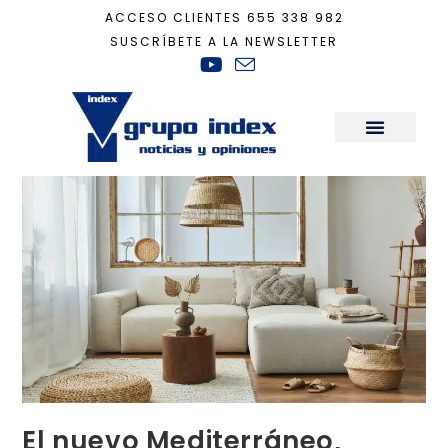
ACCESO CLIENTES
655 338 982
SUSCRÍBETE A LA NEWSLETTER
Inicio
+
Decoración
+
El nuevo Mediterráneo, cautiva
Sala de Prensa
El nuevo Mediterráneo,