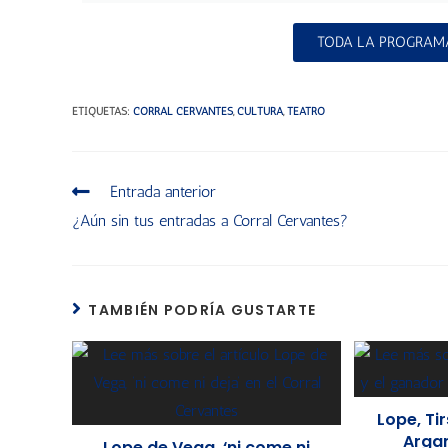
TODA LA PROGRAM
ETIQUETAS
:
CORRAL CERVANTES
,
CULTURA
,
TEATRO
Entrada anterior
¿Aún sin tus entradas a Corral Cervantes?
TAMBIÉN PODRÍA GUSTARTE
Lope, Ti
Arga
Lope de Vega, ‘ni come ni