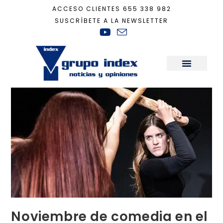
ACCESO CLIENTES
655 338 982
SUSCRÍBETE A LA NEWSLETTER
Inicio
+
Actualidad
+
Noviembre de comedia en el Corral Cervantes
Sala de Prensa
Noviembre de comedia en el