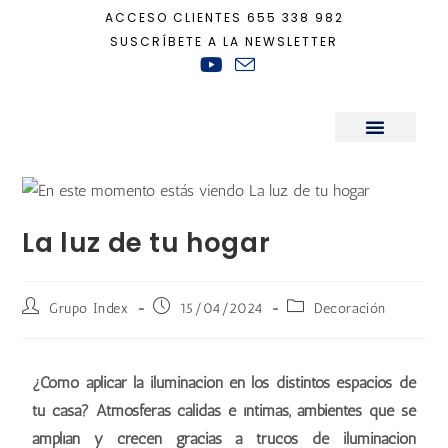
ACCESO CLIENTES
655 338 982
SUSCRÍBETE A LA NEWSLETTER
Inicio
+
Decoración
+
La luz de tu hogar
Sala de Prensa
La luz de tu hogar
Grupo Index
15/04/2024
Decoración
¿Cómo aplicar la iluminación en los distintos espacios de
tu casa? Atmósferas cálidas e íntimas, ambientes que se
amplían y crecen gracias a trucos de iluminación