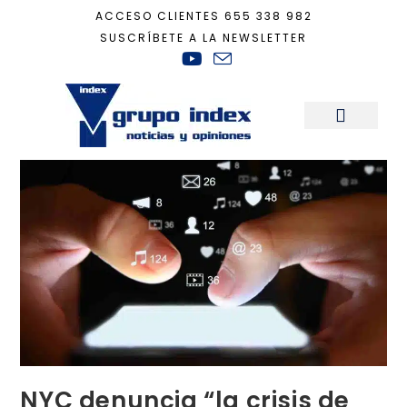
ACCESO CLIENTES
655 338 982
SUSCRÍBETE A LA NEWSLETTER
Inicio
+
Tecnología
+
NYC denuncia “la crisis de salud mental” que crean la
Sala de Prensa
NYC denuncia “la crisis de