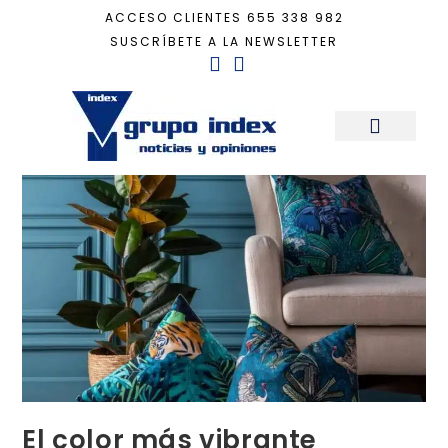
ACCESO CLIENTES
655 338 982
SUSCRÍBETE A LA NEWSLETTER
Inicio
+
Decoración
+
El color más vibrante
Sala de Prensa
El color más vibrante