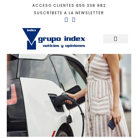
ACCESO CLIENTES
655 338 982
SUSCRÍBETE A LA NEWSLETTER
Inicio
+
innovación
+
Página 11
Sala de Prensa