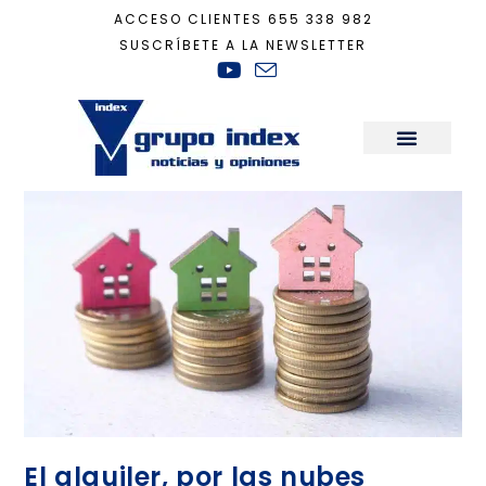
ACCESO CLIENTES
655 338 982
SUSCRÍBETE A LA NEWSLETTER
Inicio
+
economía
+
Página 3
Sala de Prensa
El alquiler, por las nubes