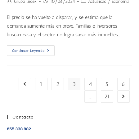
Grupo Index
10/06/2024
Actualidad
/
Economía
El precio se ha vuelto a disparar, y se estima que la
demanda aumente más en breve. Familias e inversores
buscan casa y el sector no logra sacar más inmuebles…
Continuar Leyendo
1
2
3
4
5
6
…
21
Contacto
655 338 982