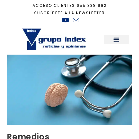
ACCESO CLIENTES
655 338 982
SUSCRÍBETE A LA NEWSLETTER
Inicio
+
Recomendaciones Casa Ecológica
+
Remedios ‘cerebrosaludables’ 
Sala de Prensa
Remedios