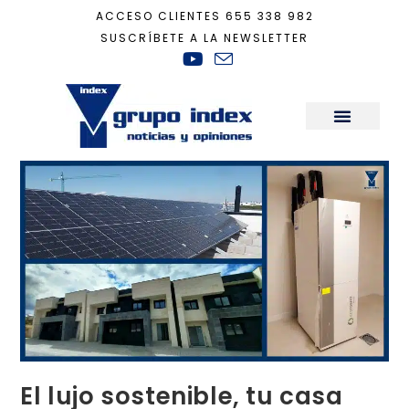
ACCESO CLIENTES
655 338 982
SUSCRÍBETE A LA NEWSLETTER
Inicio
+
Actualidad
+
El lujo sostenible, tu casa que ahorra por ti
Sala de Prensa
El lujo sostenible, tu casa