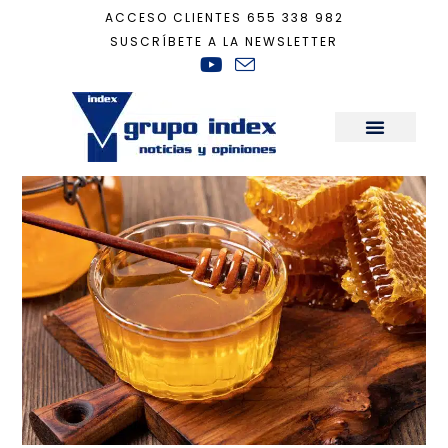
ACCESO CLIENTES
655 338 982
SUSCRÍBETE A LA NEWSLETTER
Inicio
+
Recomendaciones Casa Ecológica
+
Miel cruda, el escudo natural 
Sala de Prensa