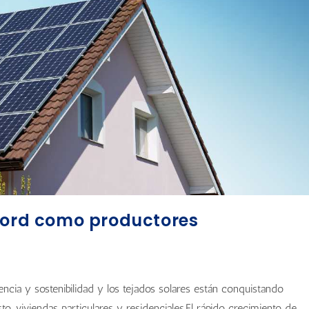
écord como productores
iencia y sostenibilidad y los tejados solares están conquistando
to, viviendas particulares y residenciales.El rápido crecimiento de…