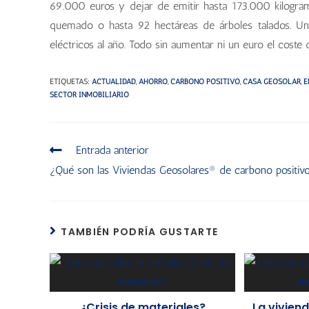
69.000 euros y dejar de emitir hasta 173.000 kilogr
quemado o hasta 92 hectáreas de árboles talados. Un
eléctricos al año. Todo sin aumentar ni un euro el coste d
ETIQUETAS
:
ACTUALIDAD
,
AHORRO
,
CARBONO POSITIVO
,
CASA GEOSOLAR
,
E
SECTOR INMOBILIARIO
Entrada anterior
¿Qué son las Viviendas Geosolares® de carbono positiv
TAMBIÉN PODRÍA GUSTARTE
¿Crisis de materiales?
La viviend