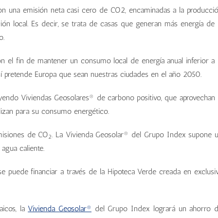
con una emisión neta casi cero de CO2, encaminadas a la producci
ón local. Es decir, se trata de casas que generan más energía de 
o.
con el fin de mantener un consumo local de energía anual inferior a 
sí pretende Europa que sean nuestras ciudades en el año 2050.
yendo Viviendas Geosolares® de carbono positivo, que aprovechan 
tilizan para su consumo energético.
emisiones de CO
. La Vivienda Geosolar® del Grupo Index supone 
2
agua caliente.
se puede financiar a través de la Hipoteca Verde creada en exclusi
aicos, la
Vivienda
Geosolar®
del Grupo Index logrará un ahorro 