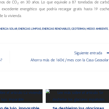
amos de CO
en 30 años. Lo que equivale a 87 toneladas de carb
2
 excedente energético que podría recargar gratis hasta 19 coch
e la vivienda.
NERGÍA SOLAR
,
ENERGÍAS LIMPIAS
,
ENERGÍAS RENOVABLES
,
GEOTERMIA
,
MEDIO AMBIENTE
,
Siguiente entrada
o?
Ahorra más de 160€/mes con la Casa Geosola
a de lujo, imparable
Se deshielan los glaciares