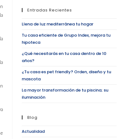
ón
Entradas Recientes
la
Llena de luz mediterránea tu hogar
Tu casa eficiente de Grupo Index, mejora tu
la
hipoteca
¿Qué necesitarás en tu casa dentro de 10
años?
la
¿Tu casa es pet friendly? Orden, diseño y tu
mascota
un
La mayor transformación de tu piscina; su
iluminación
va
Blog
Actualidad
de