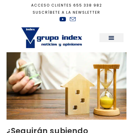
ACCESO CLIENTES
655 338 982
SUSCRÍBETE A LA NEWSLETTER
Inicio
+
Actualidad
+
¿Seguirán subiendo viviendas e hipotecas en 2023?
Sala de Prensa
¿Seguirán subiendo