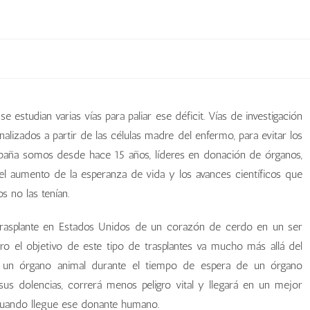
e estudian varias vías para paliar ese déficit. Vías de investigación
lizados a partir de las células madre del enfermo, para evitar los
spaña somos desde hace 15 años, líderes en donación de órganos,
e el aumento de la esperanza de vida y los avances científicos que
 no las tenían.
el trasplante en Estados Unidos de un corazón de cerdo en un ser
o el objetivo de este tipo de trasplantes va mucho más allá del
ntar un órgano animal durante el tiempo de espera de un órgano
us dolencias, correrá menos peligro vital y llegará en un mejor
o cuando llegue ese donante humano.