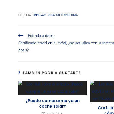
ETIQUETAS
:
INNOVACIÓN
,
SALUD
,
TECNOLOGÍA
Entrada anterior
Certificado covid en el móvil, ¿se actualiza con la tercera
dosis?
TAMBIÉN PODRÍA GUSTARTE
¿Puedo comprarme ya un
coche solar?
Cartill
cómo
27/06/2022