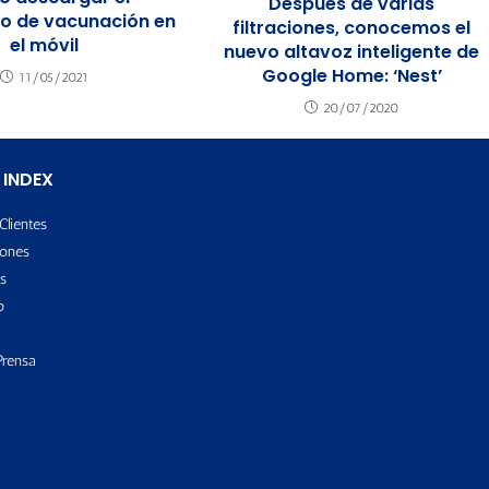
Después de varias
do de vacunación en
filtraciones, conocemos el
el móvil
nuevo altavoz inteligente de
Google Home: ‘Nest’
11/05/2021
20/07/2020
 INDEX
Clientes
ones
s
o
Prensa