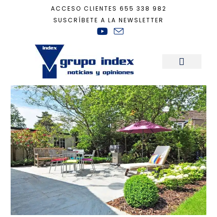
ACCESO CLIENTES
655 338 982
SUSCRÍBETE A LA NEWSLETTER
Inicio
+
Recomendaciones Casa Ecológica
+
Renueva tu casa y ponla a punto
Sala de Prensa