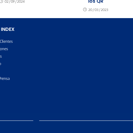
los QR
02/09/2024
20/03/2023
 INDEX
Clientes
ones
s
o
Prensa