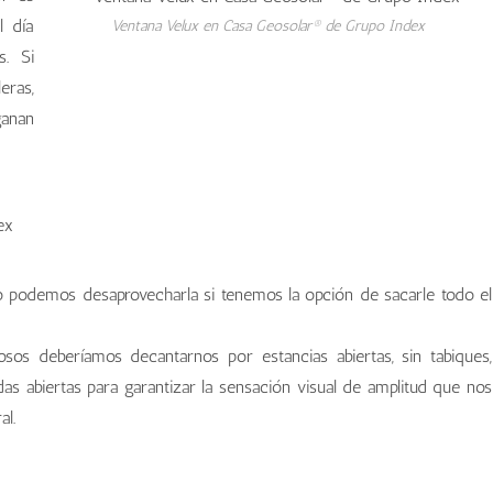
l día
Ventana Velux en Casa Geosolar® de Grupo Index
s. Si
ras,
ganan
no podemos desaprovecharla si tenemos la opción de sacarle todo el
os deberíamos decantarnos por estancias abiertas, sin tabiques,
as abiertas para garantizar la sensación visual de amplitud que nos
al.