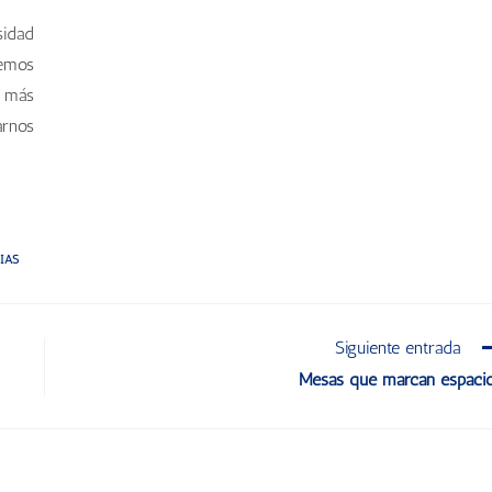
sidad
demos
 más
arnos
IAS
Siguiente entrada
Mesas que marcan espaci