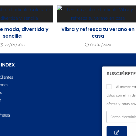
de moda, divertida y
Vibra y refresca tu verano en
sencilla
casa
29/09/2025
08/07/2024
 INDEX
SUSCRÍBETE
Clientes
ones
Al marcar est
s
datos con el fin de 
o
ofertas y otras no
Prensa