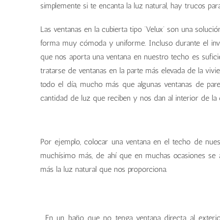
simplemente si te encanta la luz natural, hay trucos para
Las ventanas en la cubierta tipo ‘Velux’ son una soluci
forma muy cómoda y uniforme. Incluso durante el invi
que nos aporta una ventana en nuestro techo es suficie
tratarse de ventanas en la parte más elevada de la vivie
todo el día, mucho más que algunas ventanas de pare
cantidad de luz que reciben y nos dan al interior de la 
ventanas en tejado
ventanas en tejado
ventanas en tejado
Por ejemplo, colocar una ventana en el techo de nuest
muchísimo más, de ahí que en muchas ocasiones se a
más la luz natural que nos proporciona.
Ventana Velux en Casa Geosolar® de Grupo Index
Ventana Velux en Casa Geosolar® de Grupo Index
Ventana Velux en Casa Geosolar® de Grupo Index
Ventana Velux en Casa Geosolar® de Grupo Index
En un baño que no tenga ventana directa al exteri