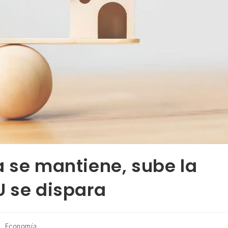
a se mantiene, sube la
U se dispara
/
Economía