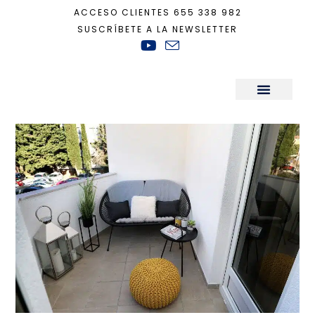
ACCESO CLIENTES
655 338 982
SUSCRÍBETE A LA NEWSLETTER
Inicio
+
Decoración
+
El gran oasis de luz y vegetación de tu pequeña ter
Sala de Prensa