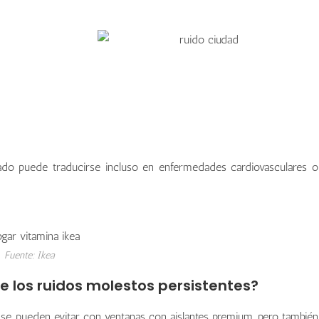
ltado puede traducirse incluso en enfermedades cardiovasculares o
Fuente: Ikea
 los ruidos molestos persistentes?
 se pueden evitar con ventanas con aislantes premium, pero también