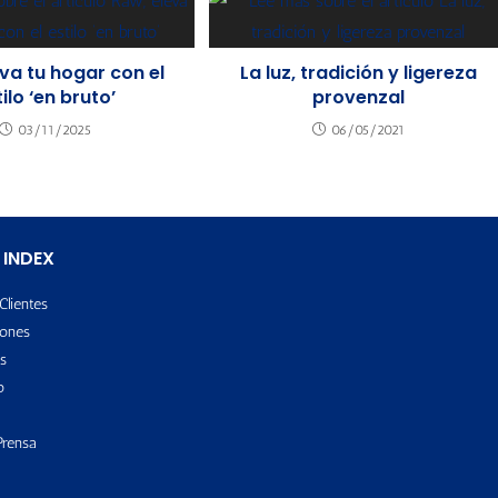
va tu hogar con el
La luz, tradición y ligereza
ilo ‘en bruto’
provenzal
03/11/2025
06/05/2021
 INDEX
Clientes
ones
s
o
Prensa