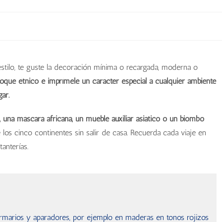
estilo, te guste la decoración mínima o recargada, moderna o
toque étnico e imprímele un carácter especial a cualquier ambiente
ar.
, una máscara africana, un mueble auxiliar asiático o un biombo
 los cinco continentes sin salir de casa. Recuerda cada viaje en
anterías.
, armarios y aparadores, por ejemplo en maderas en tonos rojizos