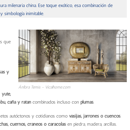
ltura milenaria china. Ese toque exótico, esa combinación de
y simbología inimitable.
enda - vicalhome.com
ura - vicalhome.com
o - vicalhome.com
ble estilo chino
as que
sas y
Ánfora Temis - Vicalhome.com
n
yute,
bú, caña y ratán
combinados incluso con
plumas
.
bjetos autóctonos y cotidianos como
vasijas, jarrones o cuencos
.
nchas, cuernos, cráneos o caracolas
en piedra, madera, arcillas.