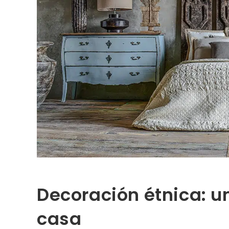
Decoración étnica: u
casa