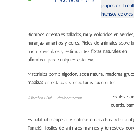
propios de la cu
intensos colores 
Cojín Br
Escult
Cuenc
Mue
Biombos orientales tallados, muy coloridos en verdes,
naranjas, amarillos y ocres. Pieles de animales
sobre l
andar descalzos y estimulantes
fibras naturales en
alfombras
para cualquier estancia.
Materiales como
algodón, seda natural, maderas grue
macizas
en estatuas y esculturas sugerentes.
Textiles co
Alfombra Kisai - vicalhome.com
cuerda, bam
Es habitual recuperar y colocar en cuadros-vitrina o
También
fósiles de animales marinos y terrestres, co