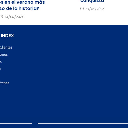
conquista
s en el verano más
so de la historia?
23/05/2022
10/06/2024
 INDEX
Clientes
ones
s
o
Prensa