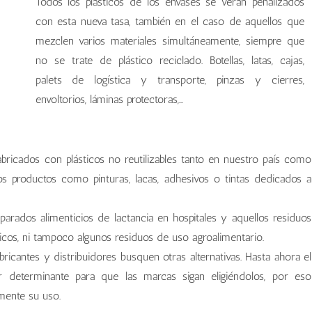
Todos los plásticos de los envases se verán penalizados
con esta nueva tasa, también en el caso de aquellos que
mezclen varios materiales simultáneamente, siempre que
no se trate de plástico reciclado. Botellas, latas, cajas,
palets de logística y transporte, pinzas y cierres,
envoltorios, láminas protectoras,…
bricados con plásticos no reutilizables tanto en nuestro país como
s productos como pinturas, lacas, adhesivos o tintas dedicados a
arados alimenticios de lactancia en hospitales y aquellos residuos
icos, ni tampoco algunos residuos de uso agroalimentario.
bricantes y distribuidores busquen otras alternativas. Hasta ahora el
or determinante para que las marcas sigan eligiéndolos, por eso
mente su uso.