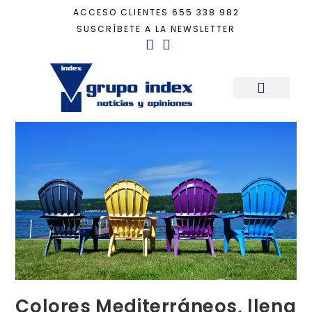
ACCESO CLIENTES
655 338 982
SUSCRÍBETE A LA NEWSLETTER
Inicio
+
Decoración
+
Colores Mediterráneos, llena de vida tu casa
Sala de Prensa
Colores Mediterráneos, llena