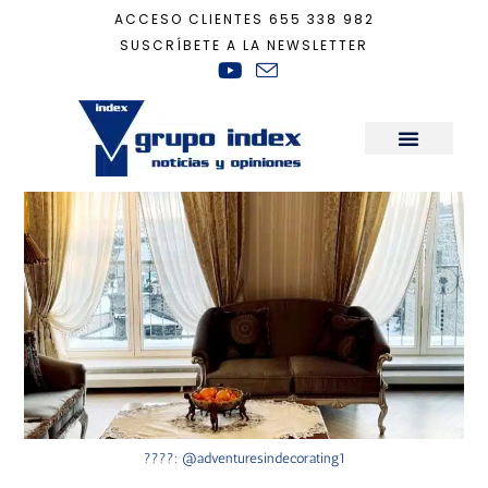
ACCESO CLIENTES
655 338 982
SUSCRÍBETE A LA NEWSLETTER
Inicio
+
Decoración
+
Cortinas: lo que debes saber antes de elegirlas
Sala de Prensa
????: @adventuresindecorating1