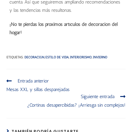
cuenta. Así que seguiremos ampliando recomendaciones
y las tendencias más resultonas.
¡No te pierdas los próximos artículos de decoración del
hogar!
ETIQUETAS
:
DECORACIÓN
,
ESTILO DE VIDA
,
INTERIORISMO
,
INVIERNO
Entrada anterior
Mesas XXL y sillas desparejadas
Siguiente entrada
¿Cortinas desapercibidas? ¡Arriesga sin complejos!
TAMBIÉN PODRÍA GUSTARTE