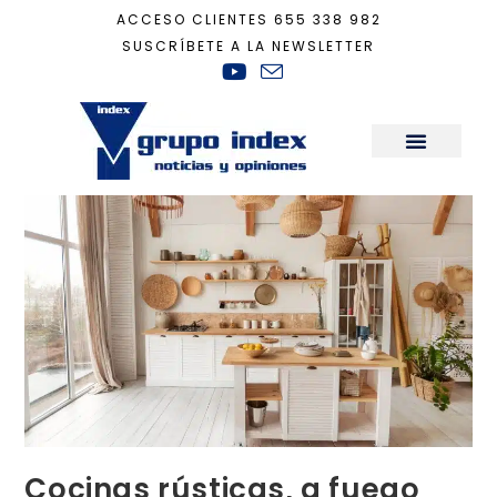
ACCESO CLIENTES
655 338 982
SUSCRÍBETE A LA NEWSLETTER
Inicio
+
Decoración
+
Cocinas rústicas, a fuego lento
Sala de Prensa
Cocinas rústicas, a fuego