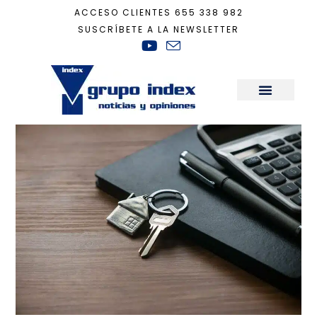
ACCESO CLIENTES
655 338 982
SUSCRÍBETE A LA NEWSLETTER
Inicio
+
Actualidad
+
Alquilar, más caro que comprar
Sala de Prensa