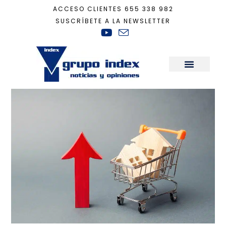
ACCESO CLIENTES
655 338 982
SUSCRÍBETE A LA NEWSLETTER
Inicio
+
Actualidad
+
El precio de la vivienda, sin techo
Sala de Prensa