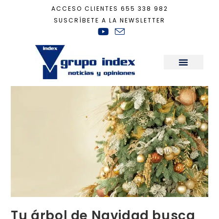
ACCESO CLIENTES
655 338 982
SUSCRÍBETE A LA NEWSLETTER
Inicio
+
Decoración
+
Tu árbol de Navidad busca calma y la autenticidad
Sala de Prensa
Tu árbol de Navidad busca