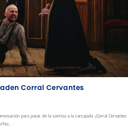
vaden Corral Cervantes
ovisación para pasar de la sonrisa a la carcajada. ¡Corral Cervantes
no!No…