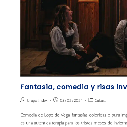
Fantasía, comedia y risas in
Grupo Index
05/02/2024
Cultura
Comedia de Lope de Vega, fantasías coloridas o pura impr
es una auténtica terapia para los tristes meses de invier