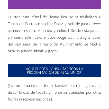
La propuesta infantil del Teatro Real se ha trasladado al
Vive la magia de la época
Teatro del Retiro, en la plaza Daoíz y Velarde para ofrecer
más familiar del año con el
un nuevo espacio escénico y cultural. Desde esta pasada
“Concierto de Navidad”
(9
diciembre) en el que
primavera este nuevo enclave acoge toda la programación
participan la Joven Orquesta
del Real Junior de la mano del Ayuntamiento de Madrid
y la Joven Camerata de la
para un público infantil y juvenil.
Comunidad de Madrid.
AQUÍ PUEDES CONSULTAR TODA LA
MÁS INFO
PROGRAMACIÓN DE ‘REAL JUNIOR’
(Las invitaciones que Index facilitará estarán sujetas a la
disponibilidad de taquilla y no serán canjeables por otras
fechas ni representaciones.)