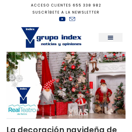
ACCESO CLIENTES
655 338 982
SUSCRÍBETE A LA NEWSLETTER
Inicio
+
Actualidad
+
La decoración navideña de tu casa, tiene premio con
Sala de Prensa
La decoración navideña de