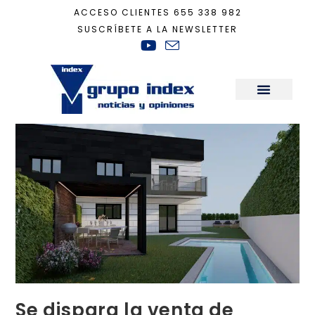
ACCESO CLIENTES
655 338 982
SUSCRÍBETE A LA NEWSLETTER
Inicio
+
Actualidad
+
Se dispara la venta de chalets unifamiliares hasta un
Sala de Prensa
Se dispara la venta de