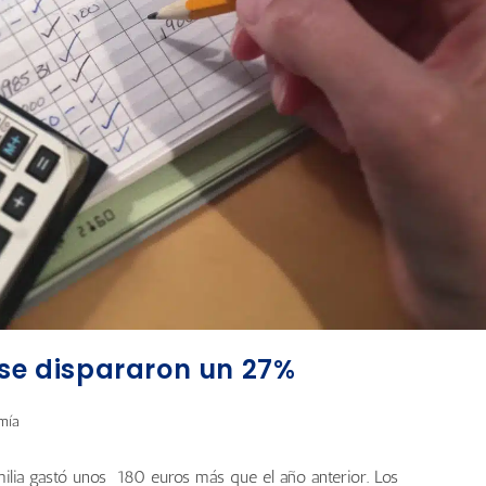
 se dispararon un 27%
mía
amilia gastó unos 180 euros más que el año anterior. Los