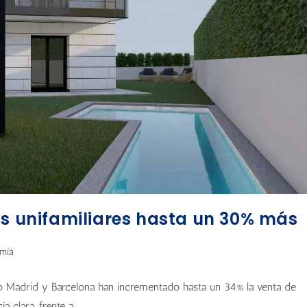
ts unifamiliares hasta un 30% más
mía
o Madrid y Barcelona han incrementado hasta un 34% la venta de
a clara, frente a…