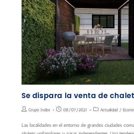
Se dispara la venta de chale
Grupo Index
08/07/2021
Actualidad
/
Econo
Las localidades en el entorno de grandes ciudades com
chalets unifamiliares y casas independientes. Una tendenci