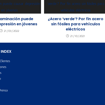
taminación puede
¿Acero ‘verde’? Por fin acero
epresión en jóvenes
sin fósiles para vehículos
eléctricos
21/03/2022
21/10/2021
 INDEX
Clientes
ones
s
o
Prensa