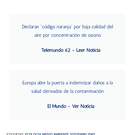
Declaran “código naranja” por baja calidad del
aire por concentración de ozono
Telemundo 62 - Leer Noticia
Europa abre la puerta a indemnizar daños a la
salud derivados de la contaminación
El Mundo - Ver Noticia
ETIQUETAS
:
ECOLOGÍA
,
MEDIO AMBIENTE
,
SOSTENIBILIDAD