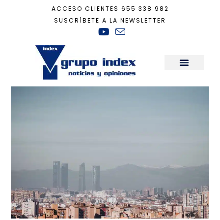
ACCESO CLIENTES
655 338 982
SUSCRÍBETE A LA NEWSLETTER
Inicio
+
Sostenibilidad
+
El aire contaminado mata
Sala de Prensa