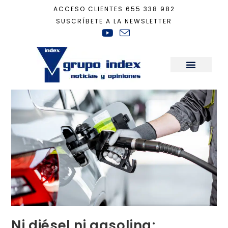
ACCESO CLIENTES
655 338 982
SUSCRÍBETE A LA NEWSLETTER
Inicio
+
Tecnología
+
Ni diésel ni gasolina; Bruselas prohíbe la venta de e
Sala de Prensa
Ni diésel ni gasolina;