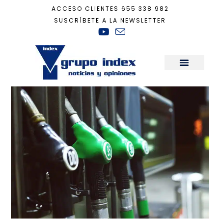
ACCESO CLIENTES
655 338 982
SUSCRÍBETE A LA NEWSLETTER
Inicio
+
Tecnología
+
Llenar el depósito de diésel o gasolina tendrá otro 
Sala de Prensa