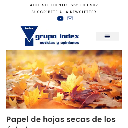
ACCESO CLIENTES
655 338 982
SUSCRÍBETE A LA NEWSLETTER
Inicio
+
Tecnología
+
Papel de hojas secas de los árboles
Sala de Prensa
Papel de hojas secas de los