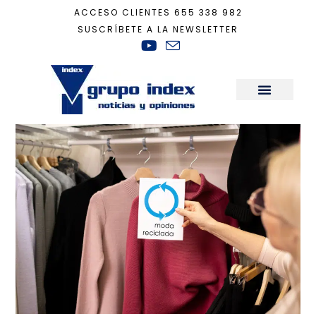
ACCESO CLIENTES
655 338 982
SUSCRÍBETE A LA NEWSLETTER
Inicio
+
Sostenibilidad
+
Moda rápida vs moda circular
Sala de Prensa