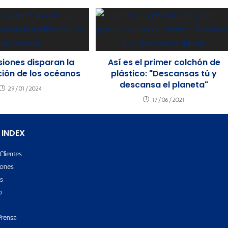
siones disparan la
Así es el primer colchón de
ción de los océanos
plástico: "Descansas tú y
descansa el planeta"
29/01/2024
17/06/2021
 INDEX
Clientes
ones
s
o
Prensa