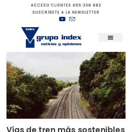
ACCESO CLIENTES
655 338 982
SUSCRÍBETE A LA NEWSLETTER
Inicio
+
Sostenibilidad
+
Vías de tren más sostenibles en plástico que en 
Sala de Prensa
Vías de tren más sostenibles