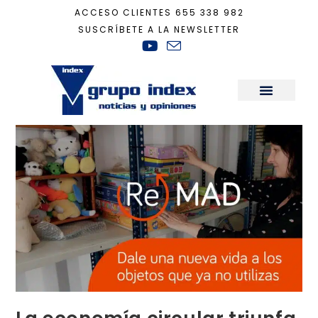
ACCESO CLIENTES
655 338 982
SUSCRÍBETE A LA NEWSLETTER
Inicio
+
Recomendaciones Casa Ecológica
+
La economía circular triunfa e
Sala de Prensa