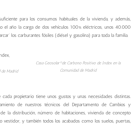
ficiente para los consumos habituales de la vivienda, y además,
todo el año la carga de dos vehículos 100% eléctricos, unos 40.000
rcar’ los carburantes fósiles (diésel y gasolina) para toda la familia.
Casa Geosolar®de Carbono Positivo de Index en la
Comunidad de Madrid
 de Madrid
cada propietario tiene unos gustos y unas necesidades distintas.
oramiento de nuestros técnicos del Departamento de Cambios y
sde la distribución, número de habitaciones, vivienda de concepto
o vestidor, y también todos los acabados como los suelos, puertas,