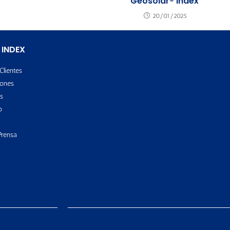
Geosolar® Index
20/01/2025
 INDEX
Clientes
ones
s
o
Prensa